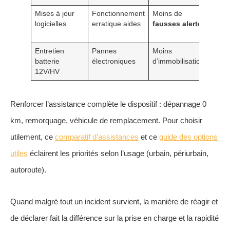
Mises à jour
Fonctionnement
Moins de
Ris
logicielles
erratique aides
fausses alertes
mie
maît
Entretien
Pannes
Moins
Assi
batterie
électroniques
d’immobilisations
moi
12V/HV
solli
Renforcer l’assistance complète le dispositif : dépannage 0
km, remorquage, véhicule de remplacement. Pour choisir
utilement, ce
comparatif d’assistances
et ce
guide des options
utiles
éclairent les priorités selon l’usage (urbain, périurbain,
autoroute).
Quand malgré tout un incident survient, la manière de réagir et
de déclarer fait la différence sur la prise en charge et la rapidité