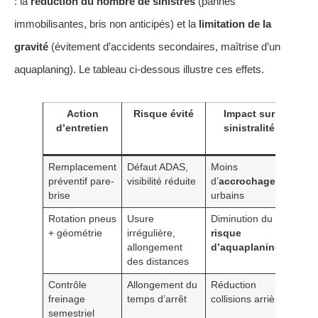
: la
réduction du nombre de sinistres
(pannes
immobilisantes, bris non anticipés) et la
limitation de la
gravité
(évitement d’accidents secondaires, maîtrise d’un
aquaplaning). Le tableau ci-dessous illustre ces effets.
Action
Risque évité
Impact sur
E
d’entretien
sinistralité
at
sur
Remplacement
Défaut ADAS,
Moins
Stabi
préventif pare-
visibilité réduite
d’
accrochages
du 
brise
urbains
Rotation pneus
Usure
Diminution du
Moi
+ géométrie
irrégulière,
risque
sini
allongement
d’aquaplaning
maté
des distances
Contrôle
Allongement du
Réduction
Prim
freinage
temps d’arrêt
collisions arrière
stab
semestriel