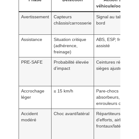
véhicule/occupants
Avertissement
Capteurs
Signal au tableau de
châssis/carrosserie
bord
Assistance
Situation critique
ABS, ESP, freinage
(adhérence,
assisté
freinage)
PRE‑SAFE
Probabilité élevée
Ceintures rétractées,
d’impact
sièges ajustés
Accrochage
≤ 15 km/h
Pare‑chocs
léger
absorbeurs,
enrouleurs ceintures
Accident
Choc avant/latéral
Répartiteurs
modéré
d’efforts, airbags
frontaux/latéraux