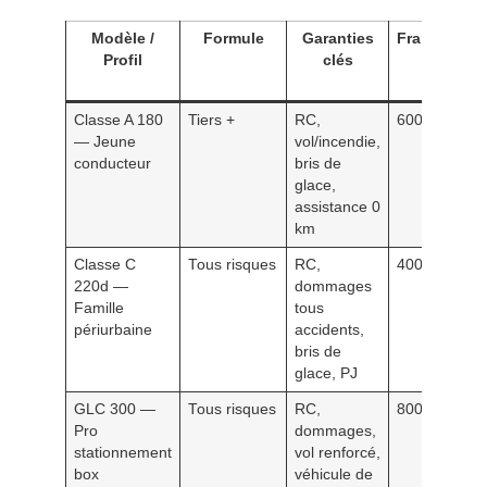
Modèle /
Formule
Garanties
Franchise
Profil
clés
Classe A 180
Tiers +
RC,
600 €
— Jeune
vol/incendie,
conducteur
bris de
glace,
assistance 0
km
Classe C
Tous risques
RC,
400 €
220d —
dommages
Famille
tous
périurbaine
accidents,
bris de
glace, PJ
GLC 300 —
Tous risques
RC,
800 €
Pro
dommages,
stationnement
vol renforcé,
box
véhicule de