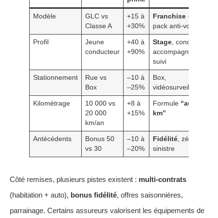
Modèle
GLC vs
+15 à
Franchise
+
Classe A
+30%
pack anti-vol
Profil
Jeune
+40 à
Stage
, conduite
conducteur
+90%
accompagnée,
suivi
Stationnement
Rue vs
–10 à
Box,
Box
–25%
vidéosurveillance
Kilométrage
10 000 vs
+8 à
Formule
“au
20 000
+15%
km”
km/an
Antécédents
Bonus 50
–10 à
Fidélité
, zéro
vs 30
–20%
sinistre
Côté remises, plusieurs pistes existent :
multi‑contrats
(habitation + auto),
bonus fidélité
, offres saisonnières,
parrainage. Certains assureurs valorisent les équipements de