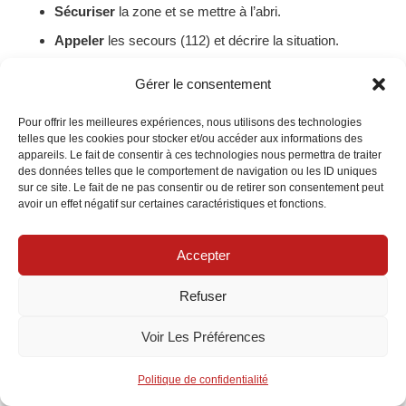
Sécuriser
la zone et se mettre à l’abri.
Appeler
les secours (112) et décrire la situation.
Assister
sans déplacer un blessé grave, sauf danger
Gérer le consentement
imminent.
Pour offrir les meilleures expériences, nous utilisons des technologies
Documenter
: photos, témoins, plaques, coordonnées.
telles que les cookies pour stocker et/ou accéder aux informations des
appareils. Le fait de consentir à ces technologies nous permettra de traiter
Constat amiable
et
déclaration
à l’assureur sous 5
des données telles que le comportement de navigation ou les ID uniques
jours ouvrés.
sur ce site. Le fait de ne pas consentir ou de retirer son consentement peut
avoir un effet négatif sur certaines caractéristiques et fonctions.
Pour l’assureur, un dossier clair raccourcit le délai et limite les
Accepter
contestations. L’
assistance renforcée
(dépannage,
Refuser
remorquage, véhicule de remplacement) évite des frais
annexes. La
protection juridique
aide en cas de litige. Deux
Voir Les Préférences
ressources pratiques pour s’y retrouver : un
guide constat
Politique de confidentialité
amiable
et un
parcours indemnisation
orienté Mercedes.