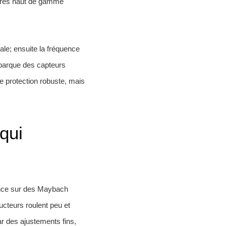
itures haut de gamme
cale; ensuite la fréquence
embarque des capteurs
 protection robuste, mais
qui
ience sur des Maybach
cteurs roulent peu et
ar des ajustements fins,