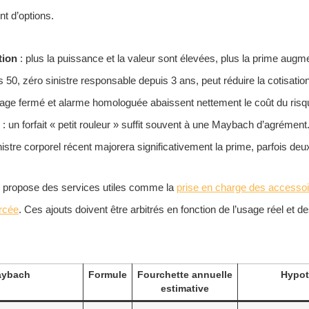
t d’options.
tion
: plus la puissance et la valeur sont élevées, plus la prime augm
 50, zéro sinistre responsable depuis 3 ans, peut réduire la cotisatio
age fermé et alarme homologuée abaissent nettement le coût du risqu
: un forfait « petit rouleur » suffit souvent à une Maybach d’agrément
nistre corporel récent majorera significativement la prime, parfois deu
propose des services utiles comme la
prise en charge des accesso
orcée
. Ces ajouts doivent être arbitrés en fonction de l’usage réel et 
aybach
Formule
Fourchette annuelle
Hypot
estimative