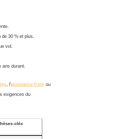
ente.
n de 30 % et plus.
e vol.
.
x ans durant.
ires
, l’
assistance 0 km
ou
des exigences du
hèses-clés