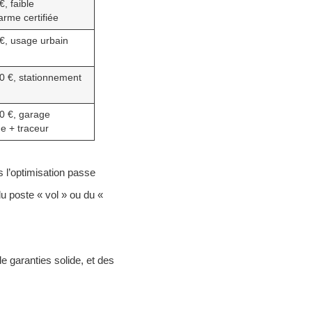
, faible
arme certifiée
€, usage urbain
0 €, stationnement
0 €, garage
e + traceur
s l’optimisation passe
du poste « vol » ou du «
 garanties solide, et des