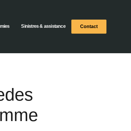
omies
Sinistres & assistance
Contact
edes
gamme