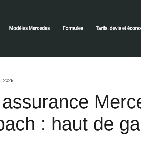
Modèles Mercedes
Formules
Tarifs, devis et écon
er 2026
x assurance Merc
ach : haut de 