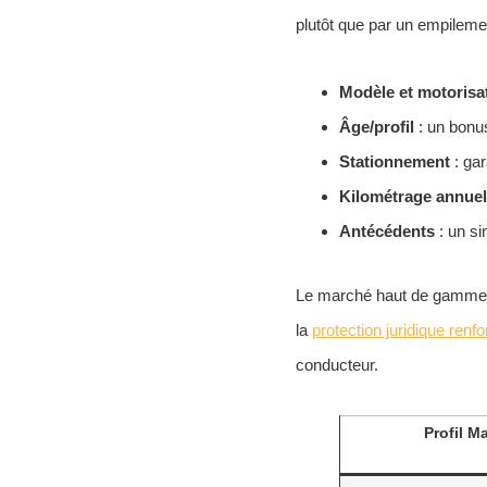
plutôt que par un empilemen
Modèle et motorisa
Âge/profil
: un bonus
Stationnement
: gar
Kilométrage annuel
Antécédents
: un si
Le marché haut de gamme 
la
protection juridique renf
conducteur.
Profil M