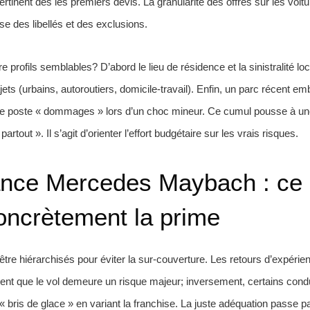
ertinent dès les premiers devis. La granularité des offres sur les vo
se des libellés et des exclusions.
e profils semblables? D’abord le lieu de résidence et la sinistralité lo
ajets (urbains, autoroutiers, domicile-travail). Enfin, un parc récent 
le poste « dommages » lors d’un choc mineur. Ce cumul pousse à une
tout ». Il s’agit d’orienter l’effort budgétaire sur les vrais risques.
ance Mercedes Maybach : ce 
oncrètement la prime
’être hiérarchisés pour éviter la sur-couverture. Les retours d’expér
ent que le vol demeure un risque majeur; inversement, certains condu
« bris de glace » en variant la franchise. La juste adéquation passe p