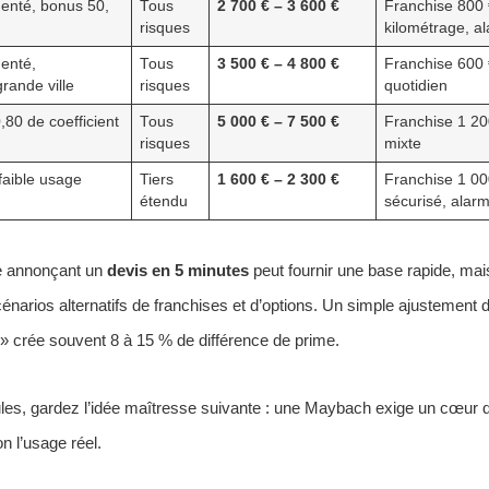
enté, bonus 50,
Tous
2 700 € – 3 600 €
Franchise 800 €
risques
kilométrage, al
enté,
Tous
3 500 € – 4 800 €
Franchise 600 
rande ville
risques
quotidien
80 de coefficient
Tous
5 000 € – 7 500 €
Franchise 1 20
risques
mixte
 faible usage
Tiers
1 600 € – 2 300 €
Franchise 1 00
étendu
sécurisé, alarm
e annonçant un
devis en 5 minutes
peut fournir une base rapide, mai
énarios alternatifs de franchises et d’options. Un simple ajustement 
 crée souvent 8 à 15 % de différence de prime.
es, gardez l’idée maîtresse suivante : une Maybach exige un cœur de
n l’usage réel.