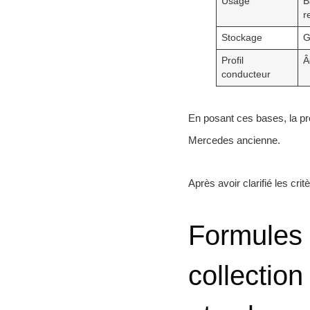
Usage
B
r
Stockage
G
Profil
Â
conducteur
En posant ces bases, la pro
Mercedes ancienne.
Après avoir clarifié les cri
Formules 
collection