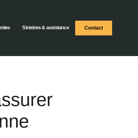
omies
Sinistres & assistance
Contact
assurer
enne