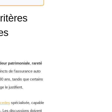
itères
des
leur patrimoniale
,
rareté
tincts de l’assurance auto
0 ans, tandis que certains
 le justifient.
rcedes
spécialisée, capable
s. Les discussions doivent