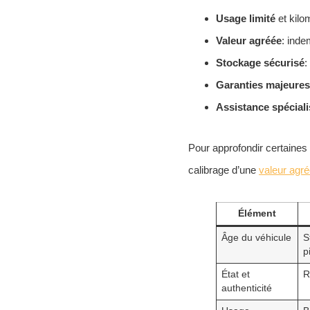
Usage limité
et kilo
Valeur agréée
: inde
Stockage sécurisé
:
Garanties majeures
Assistance spécial
Pour approfondir certaines
calibrage d’une
valeur agr
Élément
Âge du véhicule
S
p
État et
R
authenticité