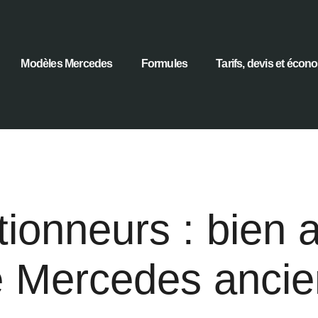
Modèles Mercedes
Formules
Tarifs, devis et écon
tionneurs : bien 
 Mercedes anci