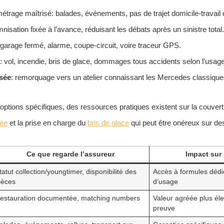
métrage maîtrisé: balades, événements, pas de trajet domicile-travail 
mnisation fixée à l’avance, réduisant les débats après un sinistre total.
 garage fermé, alarme, coupe-circuit, voire traceur GPS.
: vol, incendie, bris de glace, dommages tous accidents selon l’usage
isée
: remorquage vers un atelier connaissant les Mercedes classique
 options spécifiques, des ressources pratiques existent sur la couver
éée
et la prise en charge du
bris de glace
qui peut être onéreux sur des
Ce que regarde l’assureur
Impact sur 
tatut collection/youngtimer, disponibilité des
Accès à formules dédi
ièces
d’usage
estauration documentée, matching numbers
Valeur agréée plus él
preuve