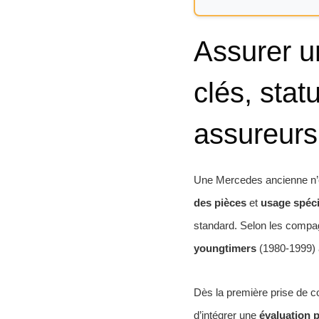
Assurer u
clés, stat
assureurs
Une Mercedes ancienne n’e
des pièces
et
usage spéci
standard. Selon les compag
youngtimers
(1980-1999) ac
Dès la première prise de co
d’intégrer une
évaluation p