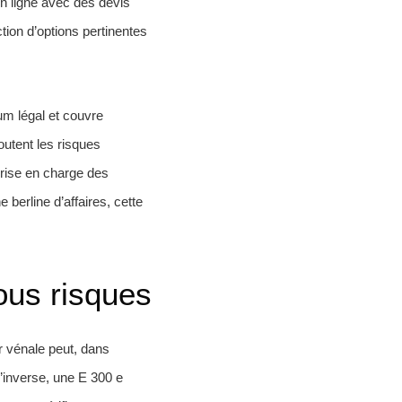
en ligne avec des devis
ction d’options pertinentes
um légal et couvre
outent les risques
prise en charge des
erline d’affaires, cette
tous risques
r vénale peut, dans
l’inverse, une E 300 e