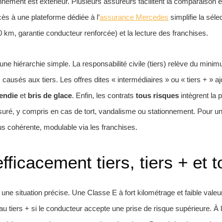
ionnement est extérieur. Plusieurs assureurs facilitent la comparaison 
ccès à une plateforme dédiée à l’
assurance Mercedes
simplifie la séle
0 km, garantie conducteur renforcée) et la lecture des franchises.
ne hiérarchie simple. La responsabilité civile (tiers) relève du minim
sés aux tiers. Les offres dites « intermédiaires » ou « tiers + » aj
endie
et
bris de glace
. Enfin, les contrats
tous risques
intègrent la 
é, y compris en cas de tort, vandalisme ou stationnement. Pour une b
lus cohérente, modulable via les franchises.
ficacement tiers, tiers + et 
ne situation précise. Une Classe E à fort kilométrage et faible valeu
au tiers + si le conducteur accepte une prise de risque supérieure. À 