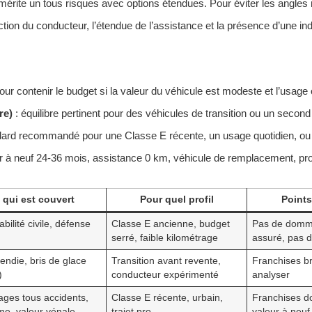
rite un tous risques avec options étendues. Pour éviter les angles m
tion du conducteur, l’étendue de l’assistance et la présence d’une in
ur contenir le budget si la valeur du véhicule est modeste et l’usage
re)
: équilibre pertinent pour des véhicules de transition ou un secon
dard recommandé pour une Classe E récente, un usage quotidien, ou 
r à neuf 24-36 mois, assistance 0 km, véhicule de remplacement, prot
 qui est couvert
Pour quel profil
Points
ilité civile, défense
Classe E ancienne, budget
Pas de domm
serré, faible kilométrage
assuré, pas d
cendie, bris de glace
Transition avant revente,
Franchises br
)
conducteur expérimenté
analyser
es tous accidents,
Classe E récente, urbain,
Franchises d
me, valeur vénale
trajet pro
valeur à neuf