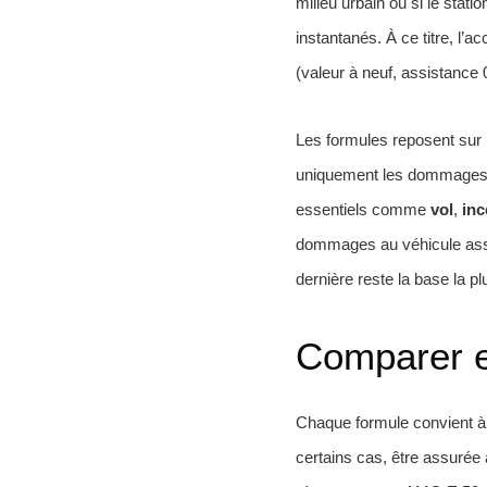
milieu urbain ou si le stat
instantanés. À ce titre, l’a
(valeur à neuf, assistance 
Les formules reposent sur u
uniquement les dommages cau
essentiels comme
vol
,
inc
dommages au véhicule assur
dernière reste la base la p
Comparer ef
Chaque formule convient à u
certains cas, être assurée 