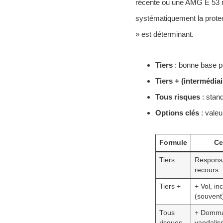
récente ou une AMG E 53 mé
systématiquement la protec
» est déterminant.
Tiers
: bonne base po
Tiers + (intermédiai
Tous risques
: stan
Options clés
: valeu
Formule
Ce
Tiers
Responsab
recours
Tiers +
+ Vol, in
(souvent
Tous
+ Dommag
risques
vandalis