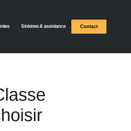
omies
Sinistres & assistance
Contact
Classe
hoisir