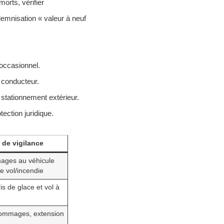
orts, vérifier
demnisation « valeur à neuf
 occasionnel.
d conducteur.
stationnement extérieur.
ection juridique.
 de vigilance
ages au véhicule
e vol/incendie
is de glace et vol à
ommages, extension