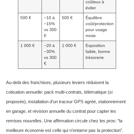
coûteux à
éviter
500 €
−10 à
500 €
Équilibre
−15%
coût/protection
vs 300
pour usage
€
mixte
1 000 €
−20 à
1 000 €
Exposition
−30%
faible, bonne
vs 300
trésorerie
€
Au-delà des franchises, plusieurs leviers réduisent la
cotisation annuelle: pack multi-contrats, télématique (si
proposée), installation d’un traceur GPS agréé, stationnement
en garage, et révision annuelle du contrat pour capter les
remises nouvelles. Une affirmation circule chez les pros: “la
meilleure économie est celle qui n’entame pas la protection”.