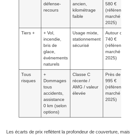
défense-
ancien,
580 €
recours
kilométrage
(référence
faible
marché
2025)
Tiers +
+ Vol,
Usage mixte,
Autour de
incendie,
stationnement
740 €
bris de
sécurisé
(référence
glace,
marché
événements
2025)
naturels
Tous
+
Classe C
Près de
risques
Dommages
récente /
995 €
tous
AMG / valeur
(référence
accidents,
élevée
marché
assistance
2025)
0 km (selon
options)
Les écarts de prix reflètent la profondeur de couverture, mais