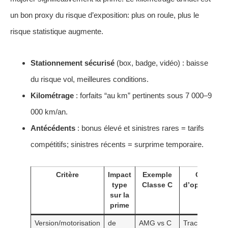
un bon proxy du risque d’exposition: plus on roule, plus le
risque statistique augmente.
Stationnement sécurisé
(box, badge, vidéo) : baisse
du risque vol, meilleures conditions.
Kilométrage
: forfaits “au km” pertinents sous 7 000–9
000 km/an.
Antécédents
: bonus élevé et sinistres rares = tarifs
compétitifs; sinistres récents = surprime temporaire.
Critère
Impact
Exemple
Conseil
type
Classe C
d’optimisati
sur la
prime
Version/motorisation
de
AMG vs C
Traceur GPS