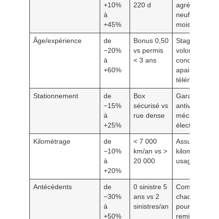
+10%
220 d
agréé, valeur
à
neuf 24–36
+45%
mois
Âge/expérience
de
Bonus 0,50
Stage
−20%
vs permis
volontaire,
à
< 3 ans
conduite
+60%
apaisée,
télématique
Stationnement
de
Box
Garage,
−15%
sécurisé vs
antivols
à
rue dense
mécaniques/
+25%
électroniques
Kilométrage
de
< 7 000
Assurance au
−10%
km/an vs >
kilomètre si
à
20 000
usage réduit
+20%
Antécédents
de
0 sinistre 5
Comparer
−30%
ans vs 2
chaque anné
à
sinistres/an
pour capter l
+50%
remises