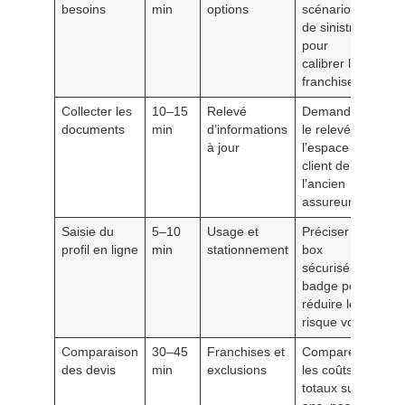
besoins
min
options
scénarios
de sinistre
pour
calibrer les
franchises
Collecter les
10–15
Relevé
Demander
documents
min
d’informations
le relevé via
à jour
l’espace
client de
l’ancien
assureur
Saisie du
5–10
Usage et
Préciser
profil en ligne
min
stationnement
box
sécurisé ou
badge pour
réduire le
risque vol
Comparaison
30–45
Franchises et
Comparer
des devis
min
exclusions
les coûts
totaux sur 3