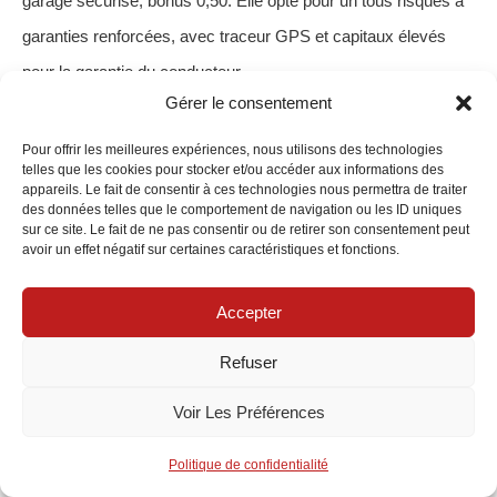
garage sécurisé, bonus 0,50. Elle opte pour un tous risques à
garanties renforcées, avec traceur GPS et capitaux élevés
pour la garantie du conducteur.
Gérer le consentement
Pauline
: coût mesuré, protection prioritaire sur vol/bris.
Pour offrir les meilleures expériences, nous utilisons des technologies
telles que les cookies pour stocker et/ou accéder aux informations des
Marc
: couverture complète, équilibre franchise/prime.
appareils. Le fait de consentir à ces technologies nous permettra de traiter
des données telles que le comportement de navigation ou les ID uniques
Sofia
: sécurisation maximale de l’investissement.
sur ce site. Le fait de ne pas consentir ou de retirer son consentement peut
avoir un effet négatif sur certaines caractéristiques et fonctions.
Profil
Formule
Prime
Franchise
Options
annuelle
dommages
majeures
Accepter
Pauline
Tiers +
~ 690 €
500 €
Bris de
Refuser
(C 180
glace
d
renforcé,
2019)
vol/incendie,
Voir Les Préférences
PJ
Marc
Tous
~ 980 €
500 €
Assistance
Politique de confidentialité
(C 300
risques
0 km, valeur