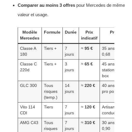
Comparer au moins 3 offres
pour Mercedes de même
valeur et usage.
Modèle
Formule
Durée
Prix
Profil
Mercedes
indicatif
Classe A
Tiers +
7
≈
95 €
35 ans, bonus
180
jours
0,68
Classe C
Tiers +
3
≈
65 €
45 ans,
220d
jours
stationnement
box
GLC 300
Tous
14
≈
220 €
40 ans, usage
risques
jours
pro ponctuel
(temp.)
Vito 114
Tiers
7
≈
120 €
Artisan, 2
CDI
jours
conducteurs
AMG C43
Tous
7
≈
310 €
30 ans, bonus
risques
jours
0,90