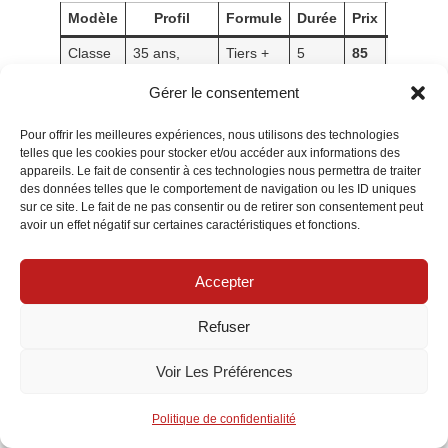
Modèle
Profil
Formule
Durée
Prix
Points
Classe
35 ans,
Tiers +
5
85
Assistan
A 180
bonus 0,75
jours
€
km, bris
Gérer le consentement
glace
Classe
45 ans, box
Tiers +
10
150
Bris de 
Pour offrir les meilleures expériences, nous utilisons des technologies
C 220d
fermé
jours
€
étendu
telles que les cookies pour stocker et/ou accéder aux informations des
appareils. Le fait de consentir à ces technologies nous permettra de traiter
GLC
40 ans,
Tous
7
230
Dommag
des données telles que le comportement de navigation ou les ID uniques
300
usage mixte
risques
jours
€
véhicule
sur ce site. Le fait de ne pas consentir ou de retirer son consentement peut
avoir un effet négatif sur certaines caractéristiques et fonctions.
Vito
Artisan, 2
Tiers
7
120
Défense
114
conducteurs
jours
€
CDI
Accepter
AMG
30 ans,
Tous
7
320
Assistan
Refuser
C43
bonus 0,90
risques
jours
€
premiu
Voir Les Préférences
À noter: certaines plateformes proposent des devis simplifiés
Politique de confidentialité
et des guides détaillés, comme
le comparatif des formules
ou