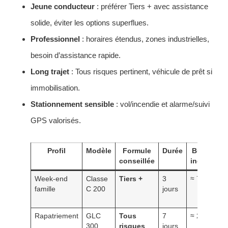
Jeune conducteur
: préférer Tiers + avec assistance
solide, éviter les options superflues.
Professionnel
: horaires étendus, zones industrielles,
besoin d’assistance rapide.
Long trajet
: Tous risques pertinent, véhicule de prêt si
immobilisation.
Stationnement sensible
: vol/incendie et alarme/suivi
GPS valorisés.
Profil
Modèle
Formule
Durée
Budget
conseillée
indicatif
Week-end
Classe
Tiers +
3
≈ 70 €
famille
C 200
jours
Rapatriement
GLC
Tous
7
≈ 210 €
300
risques
jours