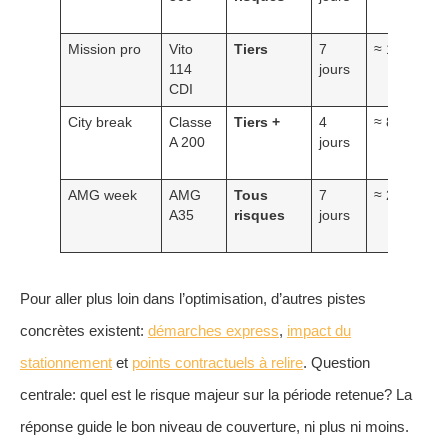
Mission pro
Vito
Tiers
7
≈ 120 €
114
jours
CDI
City break
Classe
Tiers +
4
≈ 80 €
A 200
jours
AMG week
AMG
Tous
7
≈ 260 €
A35
risques
jours
Pour aller plus loin dans l’optimisation, d’autres pistes
concrètes existent:
démarches express
,
impact du
stationnement
et
points contractuels à relire
. Question
centrale: quel est le risque majeur sur la période retenue? La
réponse guide le bon niveau de couverture, ni plus ni moins.