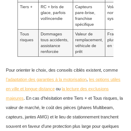
Tiers +
RC + bris de
Capteurs
Vol/incendie
glace, parfois
pare-brise,
non
vol/incendie
franchise
systématiqu
spécifique
Tous
Dommages
Valeur de
Franchise
risques
tous accidents,
remplacement,
plus élevée
assistance
véhicule de
en temporai
renforcée
prêt
Pour orienter le choix, des conseils ciblés existent, comme
l’adaptation des garanties à la motorisation
,
les options utiles
en ville et longue distance
ou
la lecture des exclusions
majeures
. En cas d’hésitation entre Tiers + et Tous risques, la
valeur de marché, le coût des pièces (phares Multibeam,
capteurs, jantes AMG) et le lieu de stationnement tranchent
souvent en faveur d’une protection plus large pour quelques