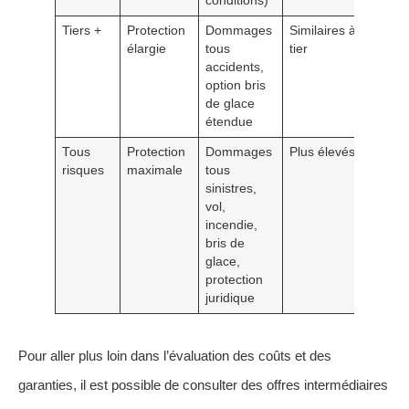
conditions)
Tiers +
Protection
Dommages
Similaires à
Convi
élargie
tous
tier
Merc
accidents,
récent
option bris
usag
de glace
urbai
étendue
Tous
Protection
Dommages
Plus élevés
Reco
risques
maximale
tous
pour l
sinistres,
modè
vol,
premi
incendie,
les u
bris de
profe
glace,
intens
protection
juridique
Pour aller plus loin dans l’évaluation des coûts et des
garanties, il est possible de consulter des offres intermédiaires