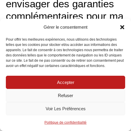
envisager des garanties
complémentaires pour ma
Mercedes?
Gérer le consentement
Pour offrir les meilleures expériences, nous utilisons des technologies
Il est conseillé d'envisager des garanties complémentaires si
telles que les cookies pour stocker et/ou accéder aux informations des
appareils. Le fait de consentir à ces technologies nous permettra de traiter
vous utilisez votre Mercedes de manière professionnelle ou si
des données telles que le comportement de navigation ou les ID uniques
sur ce site. Le fait de ne pas consentir ou de retirer son consentement peut
vous stationnez souvent en zone urbaine. Cela permet de
avoir un effet négatif sur certaines caractéristiques et fonctions.
renforcer votre couverture face aux
risques spécifiques
.
Accepter
Comment ajuster ma
Refuser
couverture d'assurance
Voir Les Préférences
Mercedes selon mon
Politique de confidentialité
profil?