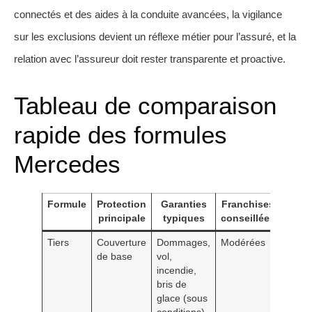
connectés et des aides à la conduite avancées, la vigilance
sur les exclusions devient un réflexe métier pour l’assuré, et la
relation avec l’assureur doit rester transparente et proactive.
Tableau de comparaison
rapide des formules
Mercedes
Formule
Protection
Garanties
Franchises
Rem
principale
typiques
conseillées
Tiers
Couverture
Dommages,
Modérées
Bon r
de base
vol,
coût/r
incendie,
pour 
bris de
peu e
glace (sous