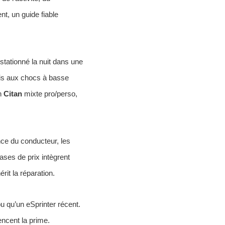
t, un guide fiable
 stationné la nuit dans une
mis aux chocs à basse
Un
Citan
mixte pro/perso,
ence du conducteur, les
ases de prix intègrent
it la réparation.
 qu’un eSprinter récent.
encent la prime.