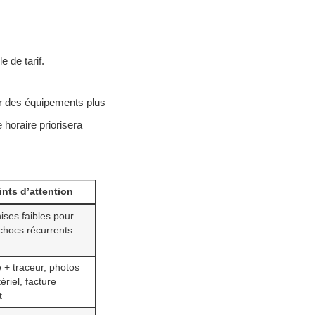
e de tarif.
er des équipements plus
e horaire priorisera
ints d’attention
ises faibles pour
chocs récurrents
 + traceur, photos
riel, facture
t