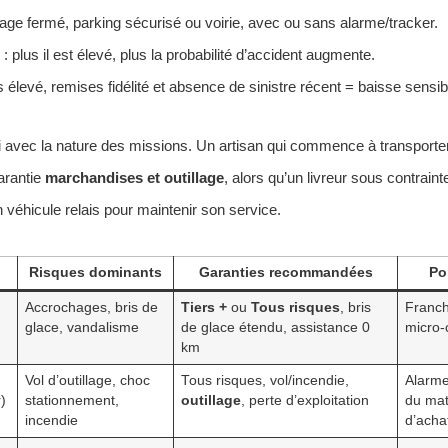
age fermé, parking sécurisé ou voirie, avec ou sans alarme/tracker.
: plus il est élevé, plus la probabilité d’accident augmente.
 élevé, remises fidélité et absence de sinistre récent = baisse sensibl
i avec la nature des missions. Un artisan qui commence à transport
arantie
marchandises et outillage
, alors qu’un livreur sous contraint
n véhicule relais pour maintenir son service.
Risques dominants
Garanties recommandées
Po
Accrochages, bris de
Tiers +
ou
Tous risques
, bris
Franch
glace, vandalisme
de glace étendu, assistance 0
micro-
km
Vol d’outillage, choc
Tous risques, vol/incendie,
Alarme
)
stationnement,
outillage
, perte d’exploitation
du maté
incendie
d’acha