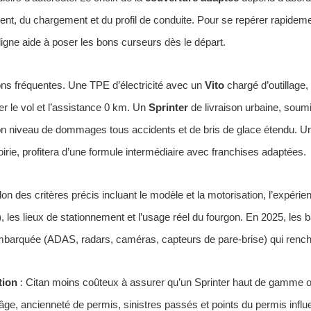
nt, du chargement et du profil de conduite. Pour se repérer rapidemen
igne aide à poser les bons curseurs dès le départ.
tions fréquentes. Une TPE d’électricité avec un
Vito
chargé d’outillage,
ser le vol et l’assistance 0 km. Un
Sprinter
de livraison urbaine, sou
bon niveau de dommages tous accidents et de bris de glace étendu. 
irie, profitera d’une formule intermédiaire avec franchises adaptées.
lon des critères précis incluant le modèle et la motorisation, l’expéri
les lieux de stationnement et l’usage réel du fourgon. En 2025, les b
mbarquée (ADAS, radars, caméras, capteurs de pare-brise) qui renchér
tion
: Citan moins coûteux à assurer qu’un Sprinter haut de gamme ou
âge, ancienneté de permis, sinistres passés et points du permis influ