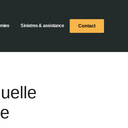
omies
Sinistres & assistance
Contact
quelle
ée