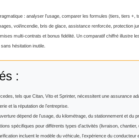
agmatique : analyser l’usage, comparer les formules (tiers, tiers +, t
ges, vol/incendie, bris de glace, assistance renforcée, protection jurid
ises multi-contrats et bonus fidélité. Un comparatif chiffré illustre le
sans hésitation inutile.
és :
ercedes, tels que Citan, Vito et Sprinter, nécessitent une assurance a
rerie et la réputation de l'entreprise.
uverture dépend de l'usage, du kilométrage, du stationnement et du pr
ns spécifiques pour différents types d'activités (livraison, chantier,
arification incluent le modèle du véhicule, l'expérience du conducteur 