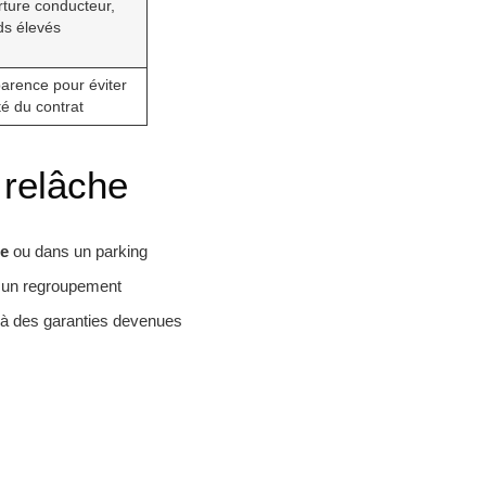
ture conducteur,
ds élevés
arence pour éviter
ité du contrat
 relâche
ge
ou dans un parking
a un regroupement
és à des garanties devenues