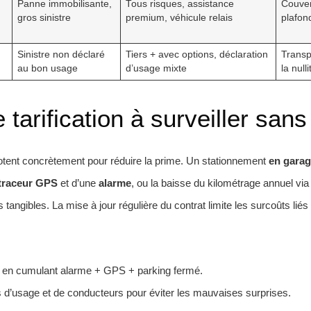
Panne immobilisante,
Tous risques, assistance
Couver
gros sinistre
premium, véhicule relais
plafon
Sinistre non déclaré
Tiers + avec options, déclaration
Transp
au bon usage
d’usage mixte
la null
 tarification à surveiller sans
otent concrètement pour réduire la prime. Un stationnement
en gara
traceur GPS
et d’une
alarme
, ou la baisse du kilométrage annuel vi
rs tangibles. La mise à jour régulière du contrat limite les surcoûts li
e en cumulant alarme + GPS + parking fermé.
 d’usage et de conducteurs pour éviter les mauvaises surprises.