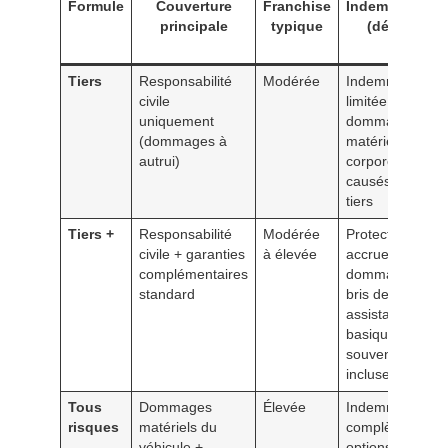
Formule
Couverture
Franchise
Indemnisation
principale
typique
(détails)
Tiers
Responsabilité
Modérée
Indemnisation
civile
limitée aux
uniquement
dommages
(dommages à
matériels et
autrui)
corporels
causés à des
tiers
Tiers +
Responsabilité
Modérée
Protection
civile + garanties
à élevée
accrue des
complémentaires
dommages,
standard
bris de glace et
assistance
basique
souvent
incluses
Tous
Dommages
Élevée
Indemnisation
risques
matériels du
complète avec
véhicule +
options vol,